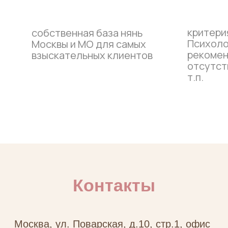
manager1@trepetno-agency.ru
критерия
собственная база нянь
Психоло
Москвы и МО для самых
рекомен
взыскательных клиентов
отсутств
т.п.