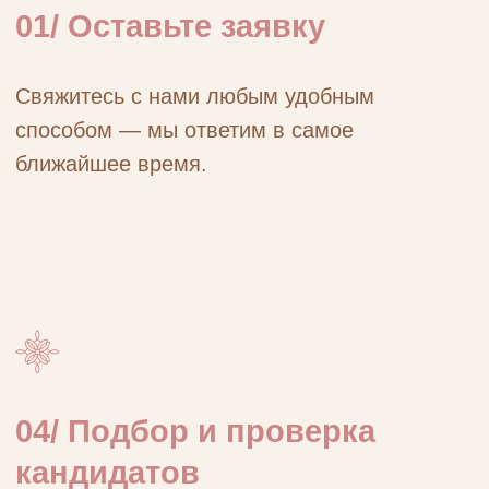
Станьт
Счастливая мама – з
Оставьте
заявку на подбор няни
до
с ребёнком в подарок. Сохран
+7