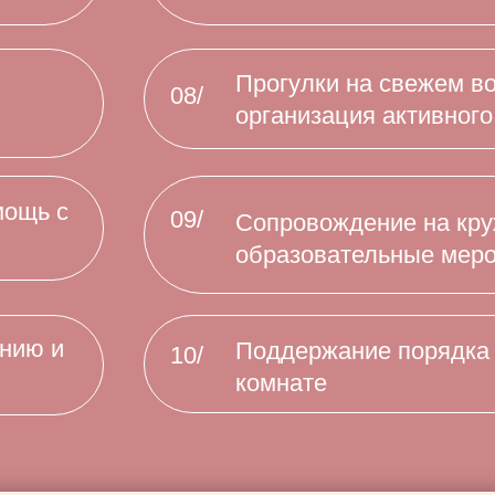
Каждая семья уникальна, поэтому точный спис
обязанностей мы составим вместе с вами
и закрепим в договоре.
Подобрать няню
вашей идеальной