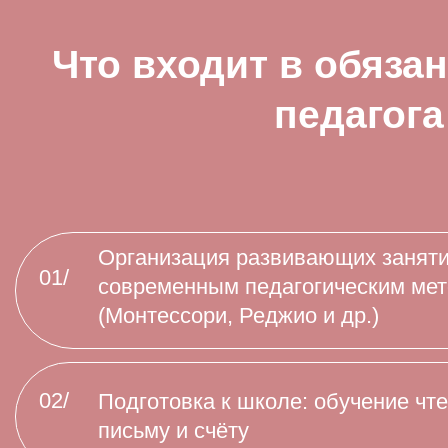
02/
Подготовка к школе: обучение чтению,
07
письму и счёту
Развитие логического мышления,
08
03/
памяти и внимания через игры и
задания
Уход за ребёнком: кормление, помощь с
04/
09
одеванием и гигиеной
Формирование мотивации к обучению и
10
05/
познавательного интереса