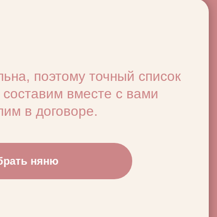
 важно
ика
выков