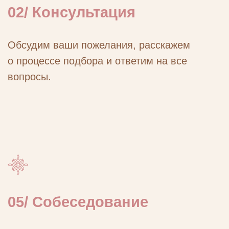
е свободнее:
алог счастья всей семьи!
 31.07 и получите
сертификат на фотосессию
ите эти прекрасные моменты на память!
Получить сертификат!