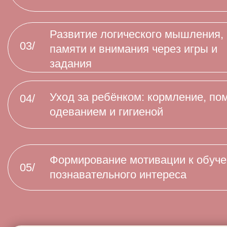
8 шагов
к 