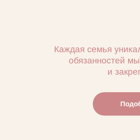
няне
03/ Заполнение брифа
ьтация
желания, расскажем
Подробный бриф учитывает всё, что
ра и ответим на все
именно для вашей семьи — от граф
и обязанностей до необходимых на
и наличия загранпаспорта.
06/ Пробные дни
дование