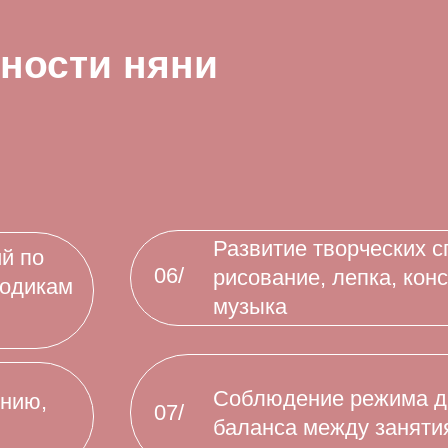
Соблюдение режима дня с учётом
/
баланса между занятиями и отдыхом
Прогулки на свежем воздухе и
/
организация активного досуга
/
Сопровождение на кружки, секции и
образовательные мероприятия
Поддержание порядка в детской
/
комнате