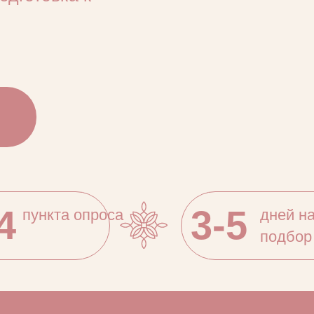
3-5
12+
дней на
лет
подбор
в индуст
ни
Развитие творческих способностей:
/
рисование, лепка, конструирование,
музыка