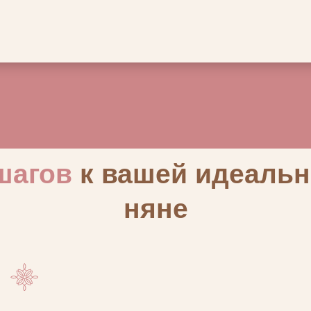
итесь с отобранными
Несколько дней с ребёнком, чтобы
ениваете, насколько они
вы могли убедиться — это именно т
семье.
человек, которому можно доверить
малыша.
вождение
заканчивается после
ста — мы остаёмся на
бходимости бесплатно
у.