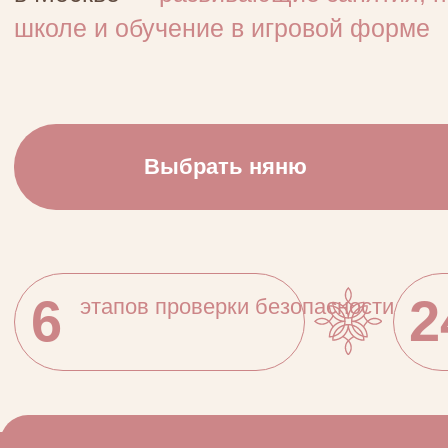
6
24
этапов проверки безопасности
пункта опроса
Что входит в обязанности ня
педагога
Организация развивающих занятий по
06
01/
современным педагогическим методикам
(Монтессори, Реджио и др.)