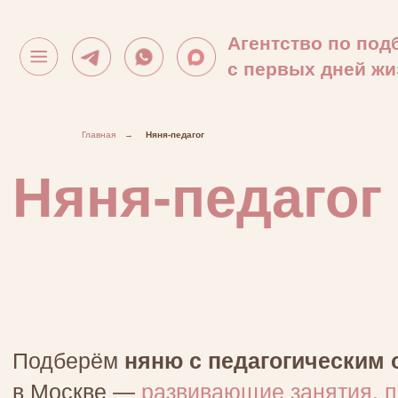
Агентство по подбору нянь для де
с первых дней жизни
Няня-педагог
Главная
→
Няня-педагог
Подберём
няню с педагогическим образованием
в Москве —
развивающие занятия, подготовка к
школе и обучение в игровой форме
Выбрать няню