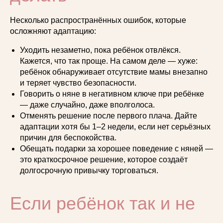
подойдет именно вам
Рассчитаем предварительную
Несколько распространённых ошибок, которые
стоимость услуг няни под ваш график
и требования
осложняют адаптацию:
Уходить незаметно, пока ребёнок отвлёкся.
Кажется, что так проще. На самом деле — хуже:
+7
ребёнок обнаруживает отсутствие мамы внезапно
Контакты
и теряет чувство безопасности.
Говорить о няне в негативном ключе при ребёнке
— даже случайно, даже вполголоса.
Москва, ул. Поварская, д.10, стр.1, офис
Получить консультацию
705
Отменять решение после первого плача. Дайте
адаптации хотя бы 1–2 недели, если нет серьёзных
+7 (495)260-01-60
причин для беспокойства.
manager1@trepetno-agency.ru
Обещать подарки за хорошее поведение с няней —
это краткосрочное решение, которое создаёт
долгосрочную привычку торговаться.
Если ребёнок так и не