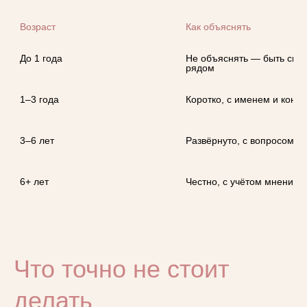
Возраст
Как объяснять

До 1 года

Не объяснять — быть спок
рядом

1–3 года

Коротко, с именем и конкр
3–6 лет

Развёрнуто, с вопросом к 
6+ лет

Честно, с учётом мнения р
Оставьте заявку
на консультацию:
Что точно не стоит
Ответим на ваши вопросы
Заполним подробный бриф
с вопросами по критериям подбора
делать
Проконсультируем, какая няня